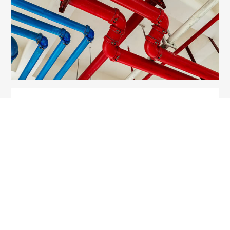
INDUSTRIËLE WATERRECYCLAGE
Wattec is gespecialiseerd in het ontwerpen en
uitvoeren van technische uitrustingen voor het
transporteren en behandelen van vloeistoffen en
gassen. Hydromechanica in de ware zin van het
woord.
MEER INFO